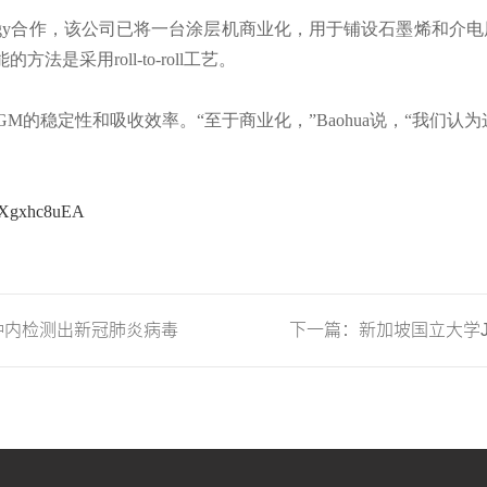
s Technology合作，该公司已将一台涂层机商业化，用于铺设石墨烯
采用roll-to-roll工艺。
GM的稳定性和吸收效率。“至于商业化，”Baohua说，“我们认
AzXgxhc8uEA
钟内检测出新冠肺炎病毒
下一篇：新加坡国立大学Jin
的