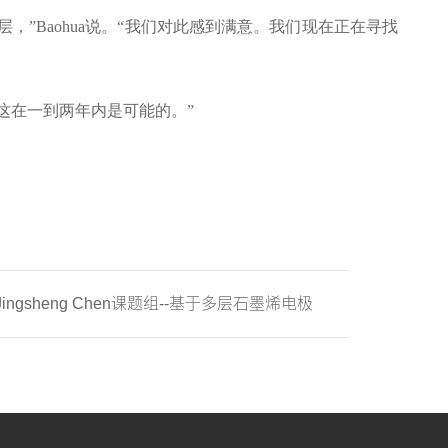
和介电层，”Baohua说。“我们对此感到满意。我们现在正在寻找
为这在一到两年内是可能的。”
gsheng Chen课题组--基于多层石墨烯电极
忆阻器，用于实现低功率神经形态电子突触
→